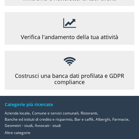
Verifica l'andamento della tua attività
Costrusci una banca dati profilata e GDPR
compliance
Categorie più ricercate
,
,
,
Azienda locale
Comune e servizi comunali
Ristoranti
,
,
,
,
Banche ed istituti di credito e risparmio
Bar e caffè
Alberghi
Farmacie
,
Geometri - studi
Avvocati - studi
Altre categorie