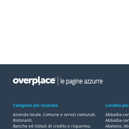
Categorie più ricercate
Località più
Azienda locale
,
Comune e servizi comunali
,
Abbadia-cer
Ristoranti
,
Abbadia-san
Banche ed istituti di credito e risparmio
,
Abetone
,
Ab