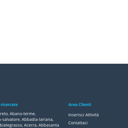
 ricercate
Area Clienti
reto
,
Abano-terme
,
Inserisci Attività
-salvatore
,
Abbadia-lariana
,
Contattaci
biategrasso
,
Acerra
,
Abbasanta