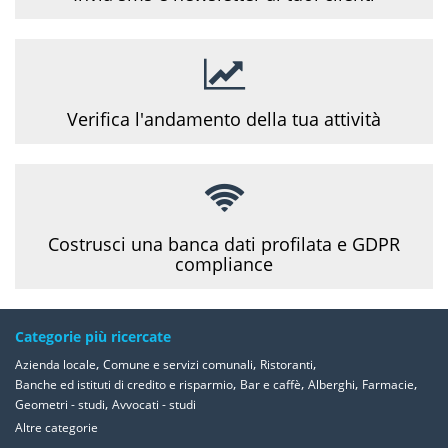
Verifica l'andamento della tua attività
Costrusci una banca dati profilata e GDPR
compliance
Categorie più ricercate
,
,
,
Azienda locale
Comune e servizi comunali
Ristoranti
,
,
,
,
Banche ed istituti di credito e risparmio
Bar e caffè
Alberghi
Farmacie
,
Geometri - studi
Avvocati - studi
Altre categorie