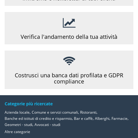
Verifica l'andamento della tua attività
Costrusci una banca dati profilata e GDPR
compliance
Categorie più ricercate
,
,
,
Azienda locale
Comune e servizi comunali
Ristoranti
,
,
,
,
Banche ed istituti di credito e risparmio
Bar e caffè
Alberghi
Farmacie
,
Geometri - studi
Avvocati - studi
Altre categorie