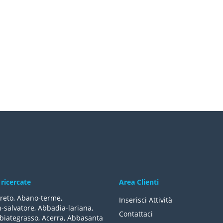
 ricercate
Area Clienti
reto
,
Abano-terme
,
Inserisci Attività
-salvatore
,
Abbadia-lariana
,
Contattaci
biategrasso
,
Acerra
,
Abbasanta