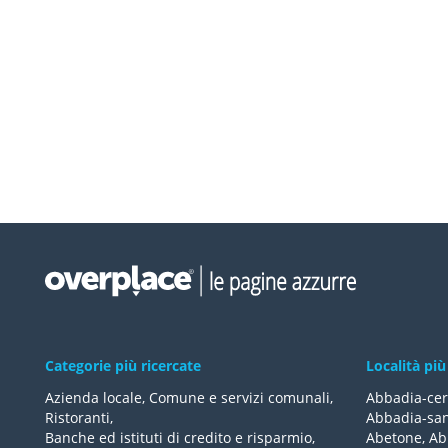
Categorie più ricercate
Località più
Azienda locale
,
Comune e servizi comunali
,
Abbadia-cer
Ristoranti
,
Abbadia-san
Banche ed istituti di credito e risparmio
,
Abetone
,
Ab