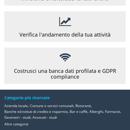
Verifica l'andamento della tua attività
Costrusci una banca dati profilata e GDPR
compliance
Categorie più ricercate
,
,
,
Azienda locale
Comune e servizi comunali
Ristoranti
,
,
,
,
Banche ed istituti di credito e risparmio
Bar e caffè
Alberghi
Farmacie
,
Geometri - studi
Avvocati - studi
Altre categorie