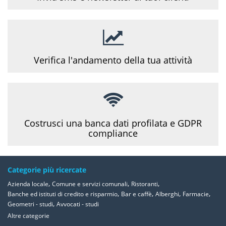
Verifica l'andamento della tua attività
Costrusci una banca dati profilata e GDPR
compliance
Categorie più ricercate
,
,
,
Azienda locale
Comune e servizi comunali
Ristoranti
,
,
,
,
Banche ed istituti di credito e risparmio
Bar e caffè
Alberghi
Farmacie
,
Geometri - studi
Avvocati - studi
Altre categorie