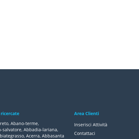
 ricercate
Area Clienti
reto
,
Abano-terme
,
Inserisci Attività
-salvatore
,
Abbadia-lariana
,
Contattaci
biategrasso
,
Acerra
,
Abbasanta