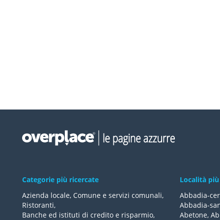
Categorie più ricercate
Località più
Azienda locale
,
Comune e servizi comunali
,
Abbadia-cer
Ristoranti
,
Abbadia-san
Banche ed istituti di credito e risparmio
,
Abetone
,
Ab