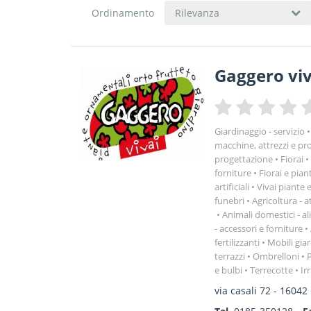
Ordinamento
Rilevanza
Gaggero viv
Giardinaggio - servizio
macchine, attrezzi e pr
progettazione
Fiorai
forniture
Fiorai e pian
artificiali
Vivai piante e
funebri
Agricoltura - a
Animali domestici - al
- accessori e forniture
fertilizzanti
Mobili giar
terrazzi
Ombrelloni
P
e bulbi
Terrecotte
Ir
via casali 72
-
16042