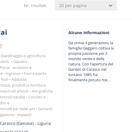
Nr. risultati
20 per pagina
ai
Alcune informazioni
Da ormai 4 generazioni, la
famiglia Gaggero coltiva la
propria passione per il
Giardinaggio e agricoltura -
mondo verde e della
odotti
Giardini -
natura. Con l'apertura del
Fiorai - accessori e
Garden di Carasco nel
te - ingrosso
Fiori e piante
lontano 1985, ha
 fiori
Addobbi
finalmente potuto me...
ttrezzi, prodotti e forniture
imenti ed articoli
Arti grafiche
Articoli natalizi
Concimi e
dini e
ennelli per belle arti
Sementi
rigazione - impianti
Carasco
(Genova) -
Liguria