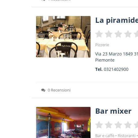
La piramid
Pizzerie
Via 23 Marzo 1849 3
Piemonte
Tel.
0321402900
0 Recensioni
Bar mixer
Bar e caffè
Ristoranti