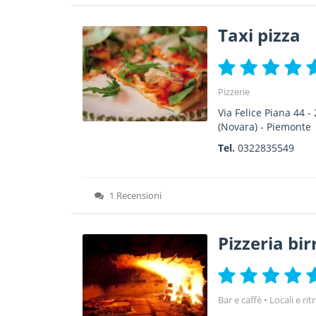
Taxi pizza
Pizzerie
Via Felice Piana 44
-
(Novara) -
Piemonte
Tel.
0322835549
1 Recensioni
Pizzeria bir
Bar e caffè
Locali e rit