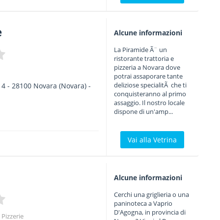
e
Alcune informazioni
La Piramide Ã¨ un
ristorante trattoria e
pizzeria a Novara dove
potrai assaporare tante
deliziose specialitÃ che ti
14
-
28100
Novara
(Novara) -
conquisteranno al primo
assaggio. Il nostro locale
dispone di un'amp...
Vai alla Vetrina
Alcune informazioni
Cerchi una griglieria o una
paninoteca a Vaprio
D'Agogna, in provincia di
Pizzerie