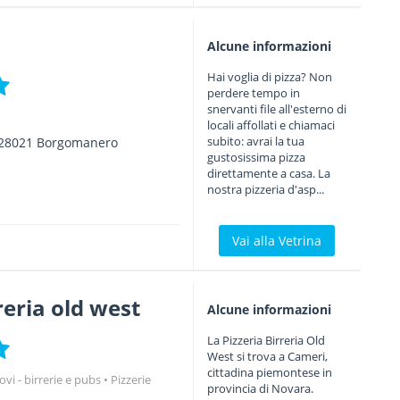
Alcune informazioni
Hai voglia di pizza? Non
perdere tempo in
snervanti file all'esterno di
locali affollati e chiamaci
subito: avrai la tua
28021
Borgomanero
gustosissima pizza
direttamente a casa. La
nostra pizzeria d'asp...
Vai alla Vetrina
reria old west
Alcune informazioni
La Pizzeria Birreria Old
West si trova a Cameri,
cittadina piemontese in
rovi - birrerie e pubs
Pizzerie
provincia di Novara.