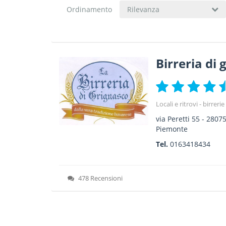
Ordinamento
Rilevanza
Birreria di 
Locali e ritrovi - birreri
via Peretti 55
-
2807
Piemonte
Tel.
0163418434
478 Recensioni