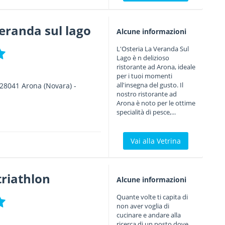
veranda sul lago
Alcune informazioni
L'Osteria La Veranda Sul
Lago è n delizioso
ristorante ad Arona, ideale
per i tuoi momenti
all'insegna del gusto. Il
28041
Arona
(Novara) -
nostro ristorante ad
Arona è noto per le ottime
specialità di pesce,...
Vai alla Vetrina
triathlon
Alcune informazioni
Quante volte ti capita di
non aver voglia di
cucinare e andare alla
ricerca di un posto dove