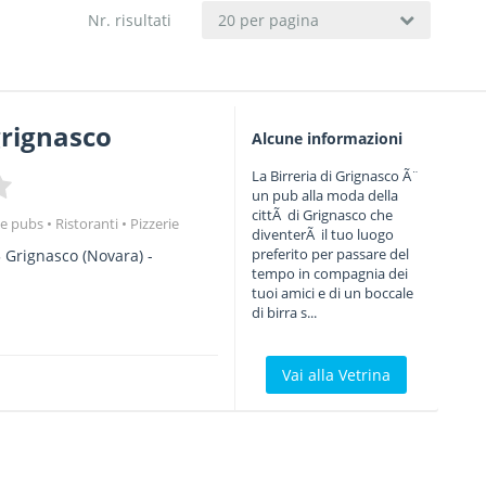
Nr. risultati
20 per pagina
grignasco
Alcune informazioni
La Birreria di Grignasco Ã¨
un pub alla moda della
cittÃ di Grignasco che
e e pubs
Ristoranti
Pizzerie
diventerÃ il tuo luogo
preferito per passare del
5
Grignasco
(Novara) -
tempo in compagnia dei
tuoi amici e di un boccale
di birra s...
Vai alla Vetrina