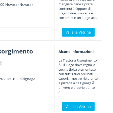
mangiare bene a prezzi
100
Novara
(Novara) -
contenuti? Oppure di
organizzare una cena e
con amici in un luogo acc...
Vai alla Vetrina
isorgimento
Alcune informazioni
La Trattoria Risorgimento
Ã¨ il luogo dove regna la
cucina tipica piemontese
con tutti i suoi prelibati
sapori. Il nostro ristorante
26
-
28010
Caltignaga
e pizzeria a Caltignaga Ã¨
un vero e proprio punto
d...
Vai alla Vetrina