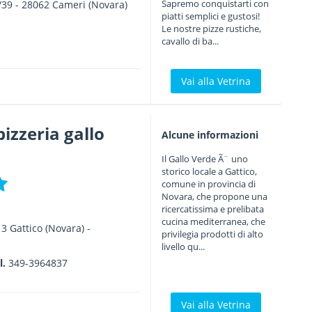
Sapremo conquistarti con
/39
-
28062
Cameri
(Novara)
piatti semplici e gustosi!
Le nostre pizze rustiche,
cavallo di ba...
Vai alla Vetrina
izzeria gallo
Alcune informazioni
Il Gallo Verde Ã¨ uno
storico locale a Gattico,
comune in provincia di
Novara, che propone una
ricercatissima e prelibata
cucina mediterranea, che
13
Gattico
(Novara) -
privilegia prodotti di alto
livello qu...
l.
349-3964837
Vai alla Vetrina