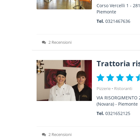
Corso Vercelli 1
-
28
Piemonte
Tel.
0321467636
2 Recensioni
Trattoria r
Pizzerie
Ristoranti
VIA RISORGIMENTO 
(Novara) -
Piemonte
Tel.
0321652125
2 Recensioni