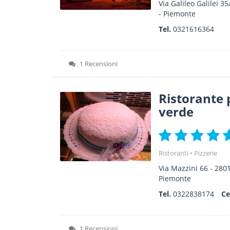
Via Galileo Galilei 35
-
Piemonte
Tel.
0321616364
1 Recensioni
Ristorante p
verde
Ristoranti
Pizzerie
Via Mazzini 66
-
280
Piemonte
Tel.
0322838174
Ce
1 Recensioni