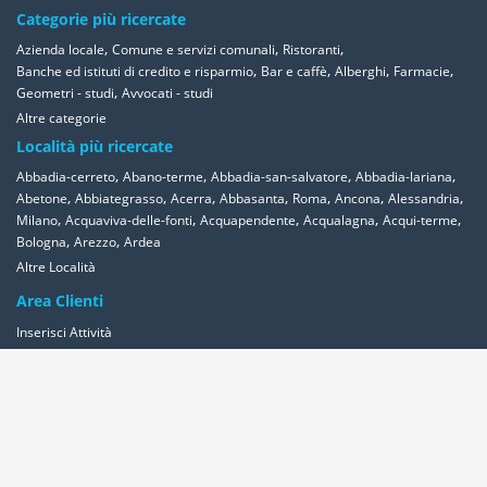
Categorie più ricercate
,
,
,
Azienda locale
Comune e servizi comunali
Ristoranti
,
,
,
,
Banche ed istituti di credito e risparmio
Bar e caffè
Alberghi
Farmacie
,
Geometri - studi
Avvocati - studi
Altre categorie
Località più ricercate
,
,
,
,
Abbadia-cerreto
Abano-terme
Abbadia-san-salvatore
Abbadia-lariana
,
,
,
,
,
,
,
Abetone
Abbiategrasso
Acerra
Abbasanta
Roma
Ancona
Alessandria
,
,
,
,
,
Milano
Acquaviva-delle-fonti
Acquapendente
Acqualagna
Acqui-terme
,
,
Bologna
Arezzo
Ardea
Altre Località
Area Clienti
Inserisci Attività
Contattaci
Segnala
Overplace Network
Wi-fi
Coupon
Aziende
Reseller Oversync
Condizioni
Privacy
Cookies