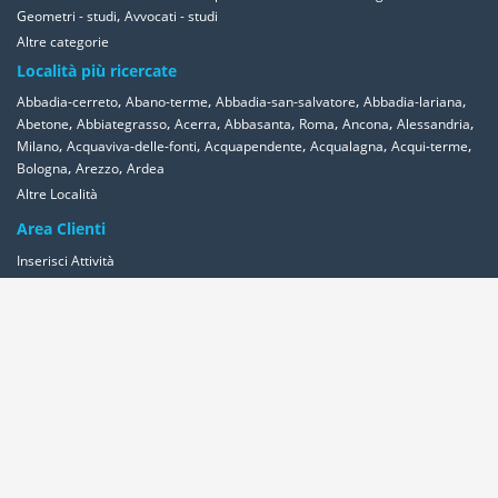
,
Geometri - studi
Avvocati - studi
Altre categorie
Località più ricercate
,
,
,
,
Abbadia-cerreto
Abano-terme
Abbadia-san-salvatore
Abbadia-lariana
,
,
,
,
,
,
,
Abetone
Abbiategrasso
Acerra
Abbasanta
Roma
Ancona
Alessandria
,
,
,
,
,
Milano
Acquaviva-delle-fonti
Acquapendente
Acqualagna
Acqui-terme
,
,
Bologna
Arezzo
Ardea
Altre Località
Area Clienti
Inserisci Attività
Contattaci
Segnala
Overplace Network
Wi-fi
Coupon
Aziende
Reseller Oversync
Condizioni
Privacy
Cookies