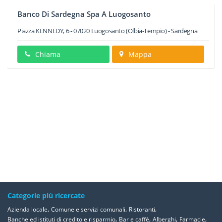
Banco Di Sardegna Spa A Luogosanto
Piazza KENNEDY, 6
-
07020
Luogosanto
(Olbia-Tempio) -
Sardegna
Chiama
Mappa
Categorie più ricercate
,
,
,
Azienda locale
Comune e servizi comunali
Ristoranti
,
,
,
,
Banche ed istituti di credito e risparmio
Bar e caffè
Alberghi
Farmacie