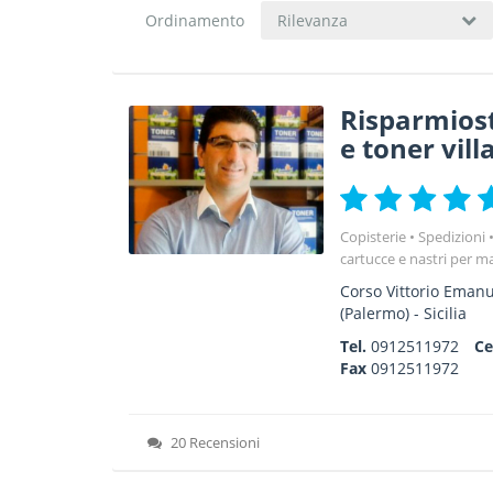
Ordinamento
Rilevanza
Risparmios
e toner vill
Copisterie
Spedizioni
cartucce e nastri per m
Corso Vittorio Eman
(Palermo) -
Sicilia
Tel.
0912511972
Ce
Fax
0912511972
20 Recensioni