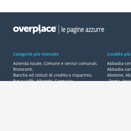
Categorie più ricercate
Località più
Azienda locale
,
Comune e servizi comunali
,
Abbadia-cer
Ristoranti
,
Abbadia-san
Banche ed istituti di credito e risparmio
,
Abetone
,
Ab
Bar e caffè
,
Alberghi
,
Farmacie
,
,
Roma
,
Anc
Geometri - studi
,
Avvocati - studi
Acquaviva-de
Acqualagna
Tutte le categorie
Ardea
Tutte le Loca