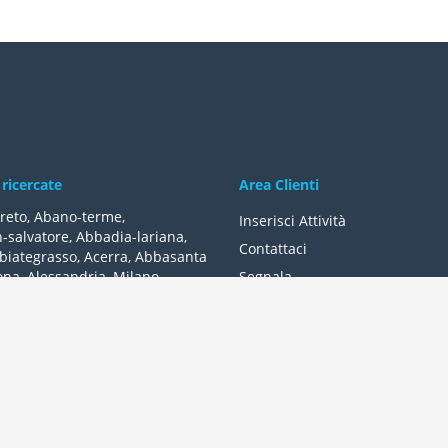
 ricercate
Area Clienti
reto
,
Abano-terme
,
Inserisci Attività
-salvatore
,
Abbadia-lariana
,
Contattaci
biategrasso
,
Acerra
,
Abbasanta
ona
,
Alessandria
,
Milano
,
Segnala
lle-fonti
,
Acquapendente
,
,
Acqui-terme
,
Bologna
,
Arezzo
,
lità