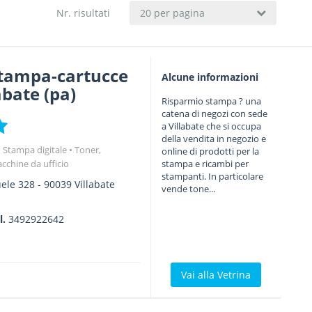
Nr. risultati
20 per pagina
tampa-cartucce
Alcune informazioni
abate (pa)
Risparmio stampa ? una
catena di negozi con sede
a Villabate che si occupa
della vendita in negozio e
Stampa digitale
Toner,
online di prodotti per la
acchine da ufficio
stampa e ricambi per
stampanti. In particolare
uele 328
-
90039
Villabate
vende tone...
l.
3492922642
Vai alla Vetrina