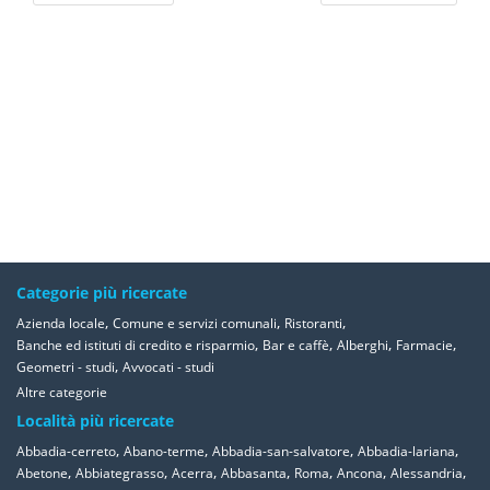
Categorie più ricercate
,
,
,
Azienda locale
Comune e servizi comunali
Ristoranti
,
,
,
,
Banche ed istituti di credito e risparmio
Bar e caffè
Alberghi
Farmacie
,
Geometri - studi
Avvocati - studi
Altre categorie
Località più ricercate
,
,
,
,
Abbadia-cerreto
Abano-terme
Abbadia-san-salvatore
Abbadia-lariana
,
,
,
,
,
,
,
Abetone
Abbiategrasso
Acerra
Abbasanta
Roma
Ancona
Alessandria