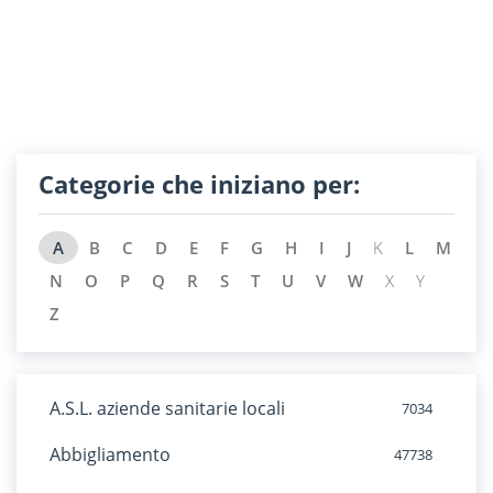
Categorie che iniziano per:
A
B
C
D
E
F
G
H
I
J
K
L
M
N
O
P
Q
R
S
T
U
V
W
X
Y
Z
A.S.L. aziende sanitarie locali
7034
Abbigliamento
47738