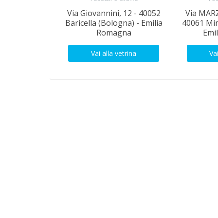
Via Giovannini, 12 - 40052
Via MAR
Baricella (Bologna) - Emilia
40061 Min
Romagna
Emi
Vai alla vetrina
Vai