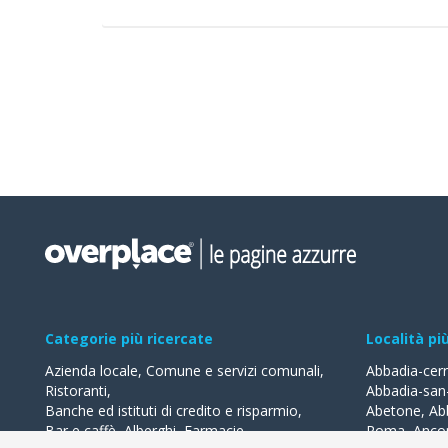
Categorie più ricercate
Località pi
Azienda locale
,
Comune e servizi comunali
,
Abbadia-cer
Ristoranti
,
Abbadia-san
Banche ed istituti di credito e risparmio
,
Abetone
,
Ab
Bar e caffè
,
Alberghi
,
Farmacie
,
Roma
,
Anco