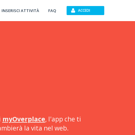
INSERISCI ATTIVITÀ
FAQ
ACCEDI
i
myOverplace
, l'app che ti
ambierà la vita nel web.