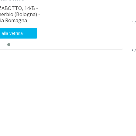
ZABOTTO, 14/B -
erbio (Bologna) -
lia Romagna
° /
 alla vetrina
° /