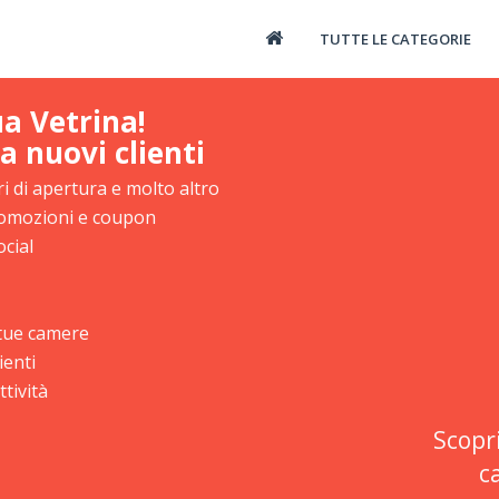
TUTTE LE CATEGORIE
ua Vetrina!
a nuovi clienti
i di apertura e molto altro
promozioni e coupon
ocial
e tue camere
ienti
tività
Scopr
c