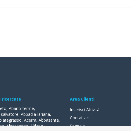
ù ricercate
Area Clienti
reto
,
Abano-terme
,
Inserisci Attività
-salvatore
,
Abbadia-lariana
,
Contattaci
biategrasso
,
Acerra
,
Abbasanta
,
na
,
Alessandria
,
Milano
,
Segnala