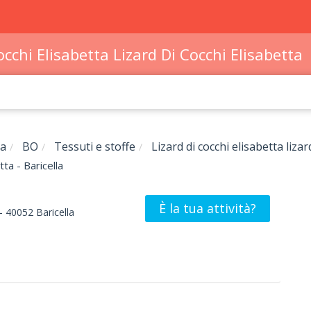
occhi Elisabetta Lizard Di Cocchi Elisabetta
na
BO
Tessuti e stoffe
Lizard di cocchi elisabetta lizar
tta - Baricella
È la tua attività?
-
40052
Baricella