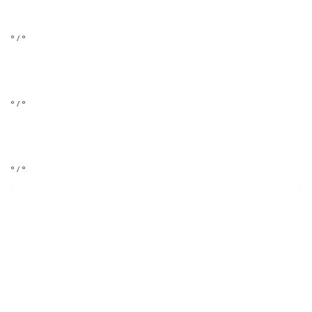
° / °
° / °
° / °