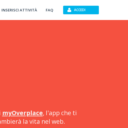
INSERISCI ATTIVITÀ
FAQ
ACCEDI
i
myOverplace
, l'app che ti
ambierà la vita nel web.