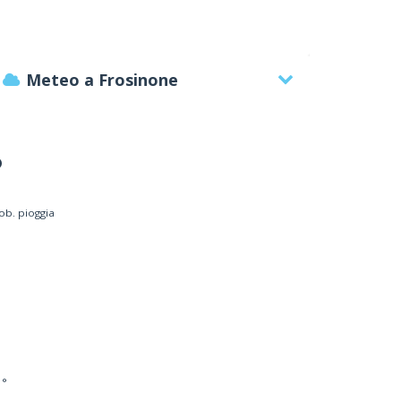
Meteo a Frosinone
°
ob. pioggia
OPPO RAFFAELE SAS
ssicurazioni - agenzie e
 °
consulenze