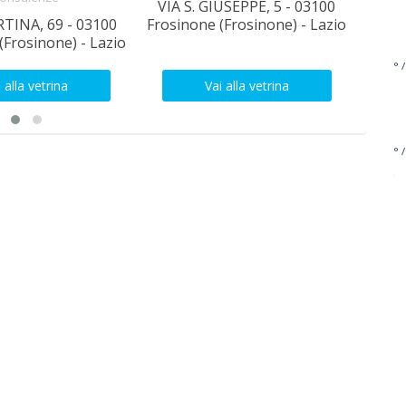
VIA S. GIUSEPPE, 5 - 03100
RTINA, 69 - 03100
Frosinone (Frosinone) - Lazio
Via 
(Frosinone) - Lazio
Frosi
° /
 alla vetrina
Vai alla vetrina
° /