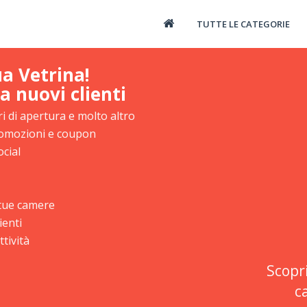
TUTTE LE CATEGORIE
ua Vetrina!
a nuovi clienti
i di apertura e molto altro
promozioni e coupon
ocial
e tue camere
ienti
tività
Scopr
c