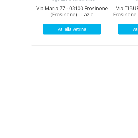
Via Maria 77 - 03100 Frosinone
Via TIBU
(Frosinone) - Lazio
Frosinone 
Vai alla vetrina
Vai