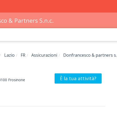
co & Partners S.n.c.
Lazio
FR
Assicurazioni
Donfrancesco & partners s.n
È la tua attività?
3100
Frosinone