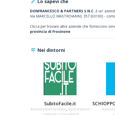
Lo sapevi che
DONFRANCESCO & PARTNERS S.N.C.
è un' azienda
Via MARCELLO MASTROIANNI, 357 (03100) - com
Clicca per trovare altre aziende che forniscono servizi
provincia di Frosinone
Nei dintorni
SubitoFacile.it
SCHIOPPO 
Assicurazioni-brokers
,
Assicurazioni
Assicur
- agenzie e consulenze
c