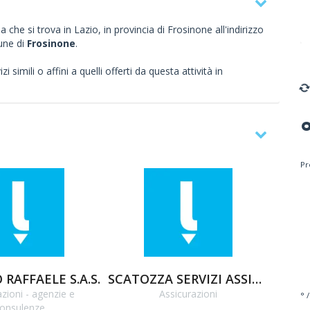
 che si trova in Lazio, in provincia di Frosinone all'indirizzo
une di
Frosinone
.
 simili o affini a quelli offerti da questa attività in
Pr
RAFFAELE S.A.S.
SCATOZZA SERVIZI ASSICURATIVI E FINANZIARI SAS
SCHI
azioni - agenzie e
Assicurazioni
A
° /
onsulenze