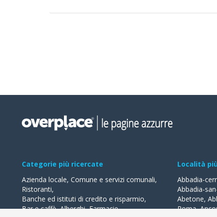
Categorie più ricercate
Località pi
Azienda locale
,
Comune e servizi comunali
,
Abbadia-cer
Ristoranti
,
Abbadia-san
Banche ed istituti di credito e risparmio
,
Abetone
,
Ab
Bar e caffè
,
Alberghi
,
Farmacie
,
Roma
,
Anco