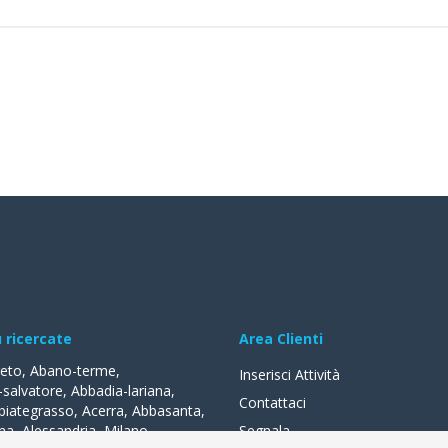
ù ricercate
Area Clienti
reto
,
Abano-terme
,
Inserisci Attività
-salvatore
,
Abbadia-lariana
,
Contattaci
biategrasso
,
Acerra
,
Abbasanta
,
na
,
Alessandria
,
Milano
,
Segnala