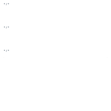
° / °
° / °
° / °