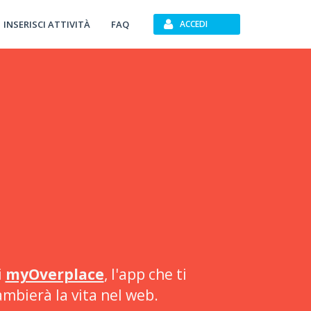
INSERISCI ATTIVITÀ
FAQ
ACCEDI
i
myOverplace
, l'app che ti
ambierà la vita nel web.