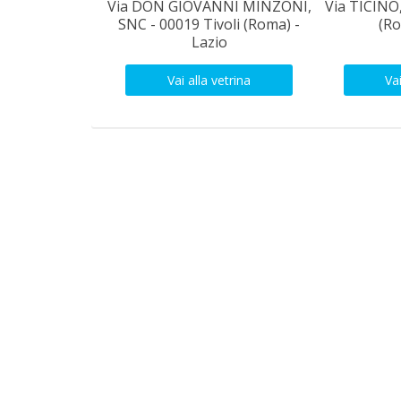
Via DON GIOVANNI MINZONI,
Via TICINO,
SNC - 00019 Tivoli (Roma) -
(Ro
Lazio
Vai alla vetrina
Vai