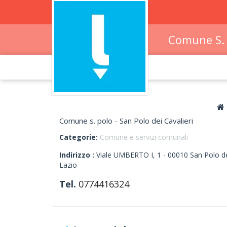
Comune S. 
Comune s. polo - San Polo dei Cavalieri
Categorie:
Comune e servizi comunali
Indirizzo :
Viale UMBERTO I, 1
-
00010
San Polo de
Lazio
Tel.
0774416324