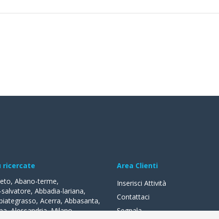
ù ricercate
Area Clienti
reto
,
Abano-terme
,
Inserisci Attività
-salvatore
,
Abbadia-lariana
,
Contattaci
biategrasso
,
Acerra
,
Abbasanta
,
na
,
Alessandria
,
Milano
,
Segnala