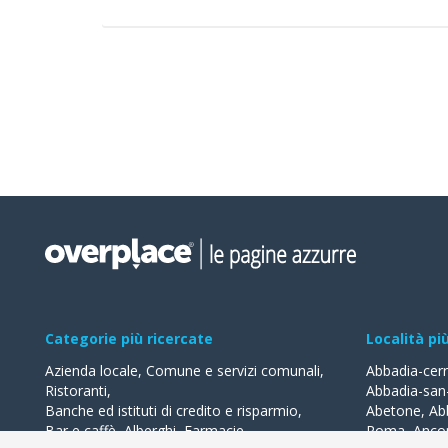
Categorie più ricercate
Località pi
Azienda locale
,
Comune e servizi comunali
,
Abbadia-cer
Ristoranti
,
Abbadia-san
Banche ed istituti di credito e risparmio
,
Abetone
,
Ab
Bar e caffè
,
Alberghi
,
Farmacie
,
Roma
,
Anco