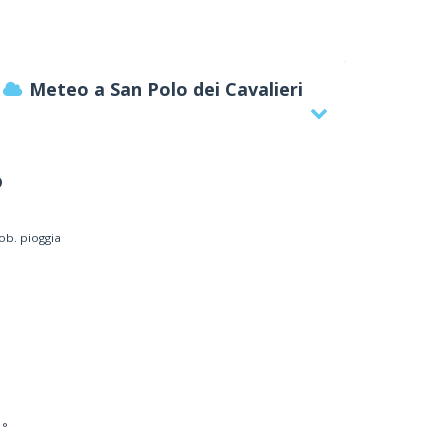
Meteo a San Polo dei Cavalieri
°
ob. pioggia
COMUNE DI SAN POLO DEI CAVALIERI
mune e servizi comunali
 °