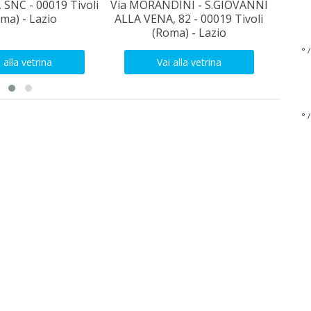
 SNC - 00019 Tivoli
Via MORANDINI - S.GIOVANNI
Vial
ma) - Lazio
ALLA VENA, 82 - 00019 Tivoli
San Po
(Roma) - Lazio
° /
 alla vetrina
Vai alla vetrina
° /