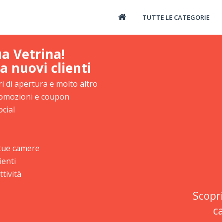
TUTTE LE CATEGORIE
ua Vetrina!
a nuovi clienti
i di apertura e molto altro
promozioni e coupon
ocial
e tue camere
ienti
tività
Scopr
c