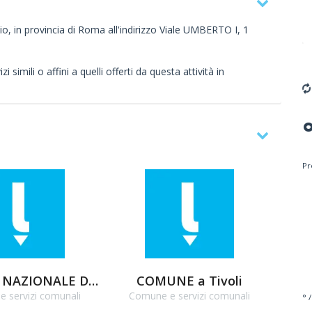
io, in provincia di Roma all'indirizzo Viale UMBERTO I, 1
 simili o affini a quelli offerti da questa attività in
Pr
ISTITUTO NAZIONALE DELLA PREVIDENZA SOCIALE a Tivoli
COMUNE a Tivoli
 servizi comunali
Comune e servizi comunali
Co
° /