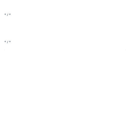
° / °
° / °