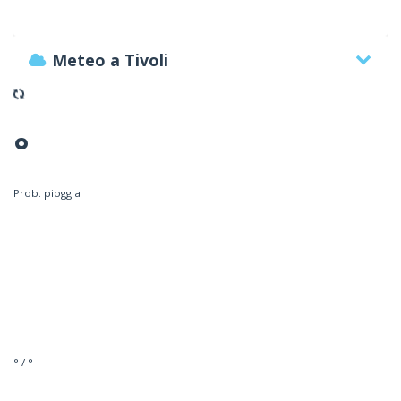
Meteo a Tivoli
°
Prob. pioggia
° / °