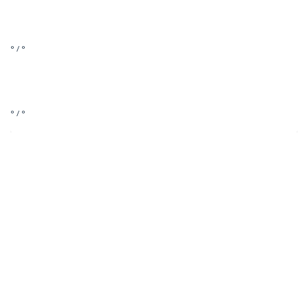
° / °
° / °