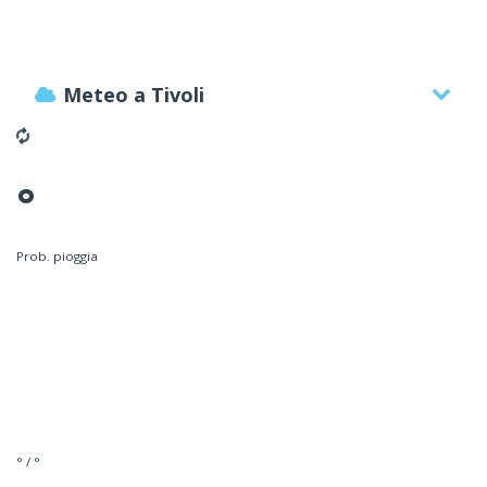
Meteo a Tivoli
°
Prob. pioggia
° / °