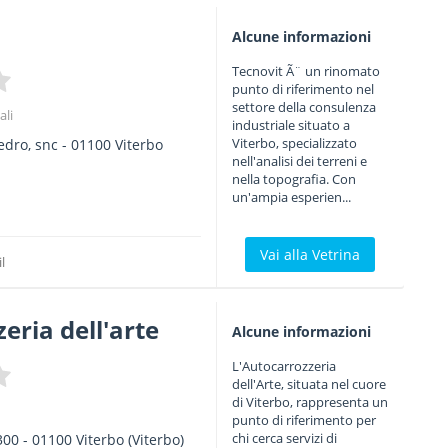
Alcune informazioni
Tecnovit Ã¨ un rinomato
punto di riferimento nel
settore della consulenza
ali
industriale situato a
Viterbo, specializzato
edro, snc
-
01100
Viterbo
nell'analisi dei terreni e
nella topografia. Con
un'ampia esperien...
Vai alla Vetrina
l
eria dell'arte
Alcune informazioni
L'Autocarrozzeria
dell'Arte, situata nel cuore
di Viterbo, rappresenta un
punto di riferimento per
chi cerca servizi di
300
-
01100
Viterbo
(Viterbo)