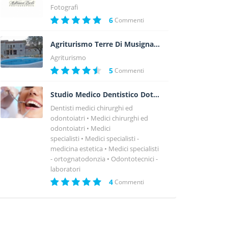
Fotografi
6
Commenti
Agriturismo Terre Di Musignano
Agriturismo
5
Commenti
Studio Medico Dentistico Dott. Agostino Balerna
Dentisti medici chirurghi ed
odontoiatri
Medici chirurghi ed
odontoiatri
Medici
specialisti
Medici specialisti -
medicina estetica
Medici specialisti
- ortognatodonzia
Odontotecnici -
laboratori
4
Commenti