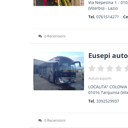
Via Nepesina 1
-
010
(Viterbo) -
Lazio
Tel.
0761514271
Ce
0 Recensioni
Eusepi auto
Autotrasporti
LOCALITA'' COLONI
01016
Tarquinia
(Vit
Tel.
3392529937
0 Recensioni