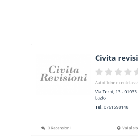
Civita revis
Autofficine e centri ass
Via Terni, 13
-
01033
Lazio
Tel.
0761598148
0 Recensioni
Vai al si