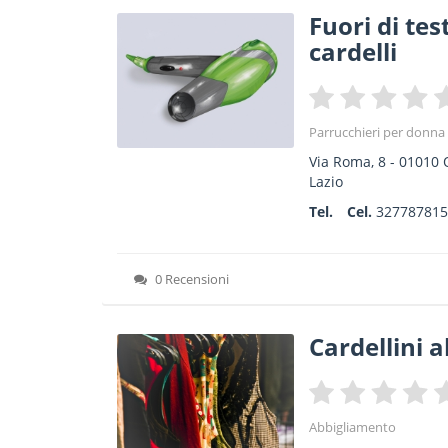
Fuori di test
cardelli
Parrucchieri per donna
Via Roma, 8
-
01010
Lazio
Tel.
Cel.
32778781
0 Recensioni
Cardellini a
Abbigliamento