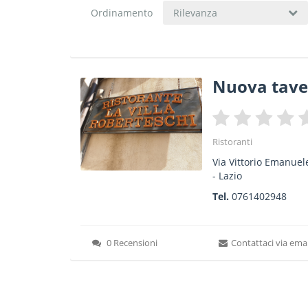
Ordinamento
Rilevanza
Nuova tave
Ristoranti
Via Vittorio Emanuele
-
Lazio
Tel.
0761402948
0 Recensioni
Contattaci via emai