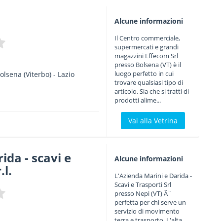
Alcune informazioni
Il Centro commerciale,
supermercati e grandi
magazzini Effecom Srl
presso Bolsena (VT) è il
luogo perfetto in cui
olsena
(Viterbo) -
Lazio
trovare qualsiasi tipo di
articolo. Sia che si tratti di
prodotti alime...
Vai alla Vetrina
ida - scavi e
Alcune informazioni
.l.
L'Azienda Marini e Darida -
Scavi e Trasporti Srl
presso Nepi (VT) Ã¨
perfetta per chi serve un
servizio di movimento
terra e trasporto. L'alta