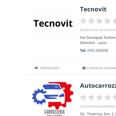
Tecnovit
Studi tecnici ed industri
Via Giuseppe Fontec
(Viterbo) -
Lazio
Tel.
0761250038
0 Recensioni
Contattaci via emai
Autocarrozz
Carrozzerie automobili
Str. Teverina, Km. 2.