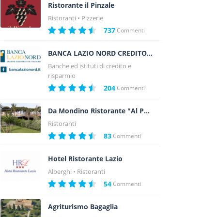
Ristorante il Pinzale
Ristoranti
Pizzerie
737
Commenti
BANCA LAZIO NORD CREDITO COOPERATIVO
Banche ed istituti di credito e
risparmio
204
Commenti
Da Mondino Ristorante "Al Passo del Cacciatore"
Ristoranti
83
Commenti
Hotel Ristorante Lazio
Alberghi
Ristoranti
54
Commenti
Agriturismo Bagaglia