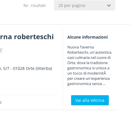
Nr. risultati
20 per pagina
rna roberteschi
Alcune informazioni
Nuova Taverna
Roberteschi, un'autentica
oasi culinaria nel cuore di
Orte, dove la tradizione
gastronomica si unisce a
, 5/7
-
01028
Orte
(Viterbo)
un tocco di modernitÃ
per creare un'esperienza
gastronomica senza ...
Vai alla Vetrina
l