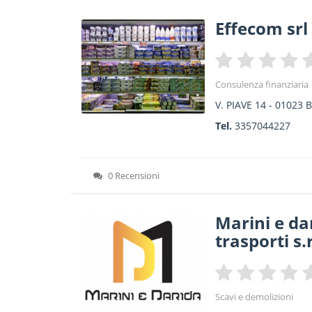
Effecom srl
Consulenza finanziaria
V. PIAVE 14
-
01023
B
Tel.
3357044227
0 Recensioni
Marini e dar
trasporti s.r
Scavi e demolizioni