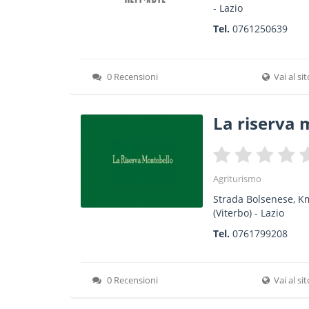
-
Lazio
Tel.
0761250639
0 Recensioni
Vai al si
La riserva 
Agriturismo
Strada Bolsenese, K
(Viterbo) -
Lazio
Tel.
0761799208
0 Recensioni
Vai al si