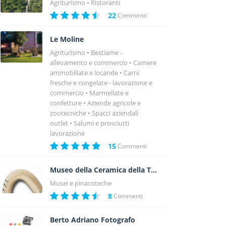
Agriturismo
Ristoranti
22
Commenti
Le Moline
Agriturismo
Bestiame -
allevamento e commercio
Camere
ammobiliate e locande
Carni
fresche e congelate - lavorazione e
commercio
Marmellate e
confetture
Aziende agricole e
zootecniche
Spacci aziendali
outlet
Salumi e prosciutti
lavorazione
15
Commenti
Museo della Ceramica della Tuscia
Musei e pinacoteche
8
Commenti
Berto Adriano Fotografo