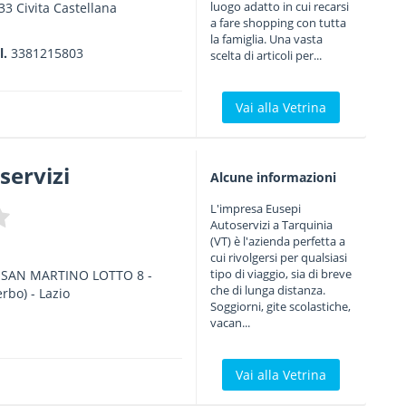
luogo adatto in cui recarsi
33
Civita Castellana
a fare shopping con tutta
la famiglia. Una vasta
l.
3381215803
scelta di articoli per...
Vai alla Vetrina
servizi
Alcune informazioni
L'impresa Eusepi
Autoservizi a Tarquinia
(VT) è l'azienda perfetta a
cui rivolgersi per qualsiasi
tipo di viaggio, sia di breve
A SAN MARTINO LOTTO 8
-
che di lunga distanza.
erbo) -
Lazio
Soggiorni, gite scolastiche,
vacan...
Vai alla Vetrina