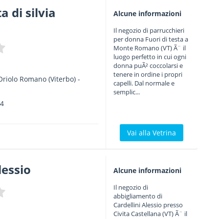
a di silvia
Alcune informazioni
Il negozio di parrucchieri
per donna Fuori di testa a
Monte Romano (VT) Ã¨ il
luogo perfetto in cui ogni
donna puÃ² coccolarsi e
tenere in ordine i propri
Oriolo Romano
(Viterbo) -
capelli. Dal normale e
semplic...
54
Vai alla Vetrina
lessio
Alcune informazioni
Il negozio di
abbigliamento di
Cardellini Alessio presso
Civita Castellana (VT) Ã¨ il