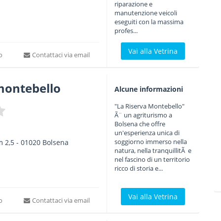
riparazione e
manutenzione veicoli
eseguiti con la massima
profes...
Vai alla Vetrina
to
Contattaci via email
montebello
Alcune informazioni
"La Riserva Montebello"
Ã¨ un agriturismo a
Bolsena che offre
un'esperienza unica di
soggiorno immerso nella
m 2,5
-
01020
Bolsena
natura, nella tranquillitÃ e
nel fascino di un territorio
ricco di storia e...
Vai alla Vetrina
to
Contattaci via email