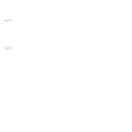
° / °
° / °