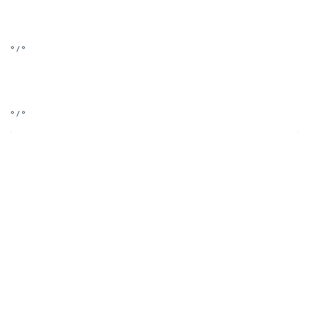
° / °
° / °