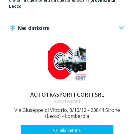
o affini a quelli offerti da questa attività in
provincia di
Lecco
Nei dintorni
AUTOTRASPORTI CORTI SRL
Autotrasporti
Via Giuseppe di Vittorio, 8/10/12 - 23844 Sirone
V
(Lecco) - Lombardia
Vai alla vetrina