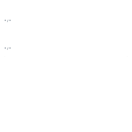
° / °
° / °