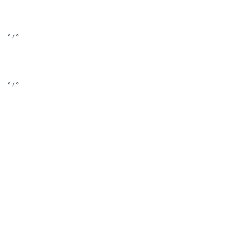
° / °
° / °