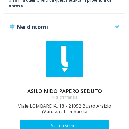
o affini a quelli offerti da questa attività in
provincia di
Varese
Nei dintorni
ASILO NIDO PAPERO SEDUTO
Nidi d'infanzia
Viale LOMBARDIA, 18 - 21052 Busto Arsizio
P
(Varese) - Lombardia
Vai alla vetrina