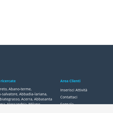
 ricercate
Area Clienti
reto
,
Abano-terme
,
Inserisci Attività
-salvatore
,
Abbadia-lariana
,
Contattaci
biategrasso
,
Acerra
,
Abbasanta
ona
,
Alessandria
,
Milano
,
Segnala
lle-fonti
,
Acquapendente
,