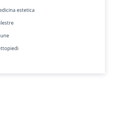
dicina estetica
lestre
aune
ttopiedi