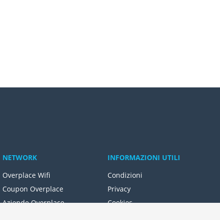
NETWORK
INFORMAZIONI UTILI
Overplace Wifi
Condizioni
Coupon Overplace
Privacy
Aziende Overplace
Cookies
Reseller Oversync