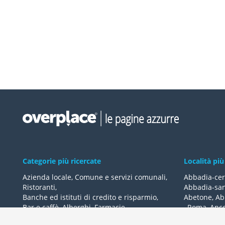
Categorie più ricercate
Località più
Azienda locale
,
Comune e servizi comunali
,
Abbadia-cer
Ristoranti
,
Abbadia-san
Banche ed istituti di credito e risparmio
,
Abetone
,
Ab
Bar e caffè
,
Alberghi
,
Farmacie
,
,
Roma
,
Anc
Geometri - studi
,
Avvocati - studi
Acquaviva-de