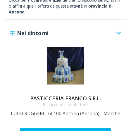
Clicca per trovare altre aziende che forniscono servizi simili
o affini a quelli offerti da questa attività in
provincia di
Ancona
Nei dintorni
PASTICCERIA FRANCO S.R.L.
Pasticcerie e confetterie
P
LUIGI RUGGERI - 60100 Ancona (Ancona) - Marche