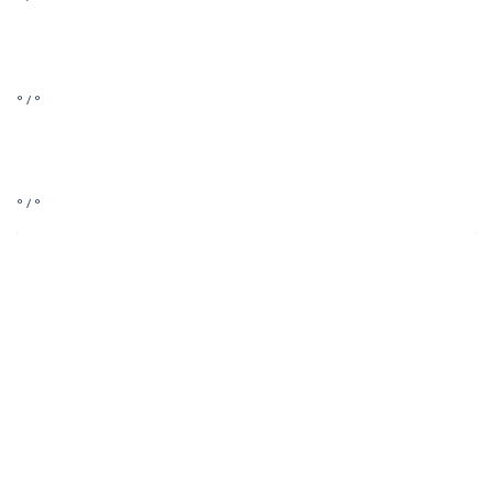
° / °
° / °