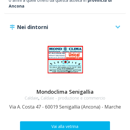
o affini a quelli offerti da questa attività in
provincia di
Ancona
Nei dintorni
Mondoclima Senigallia
Caldaie
,
Caldaie - produzione e commercio
Via A. Costa 47 - 60019 Senigallia (Ancona) - Marche
Vai alla vetrina