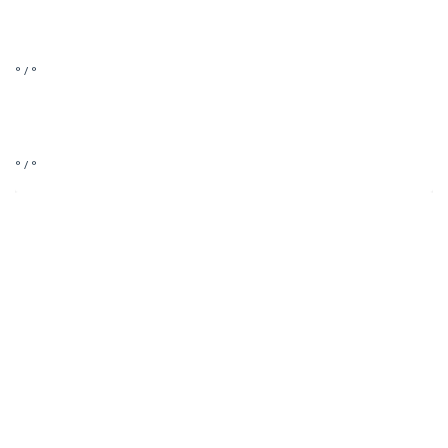
° / °
° / °