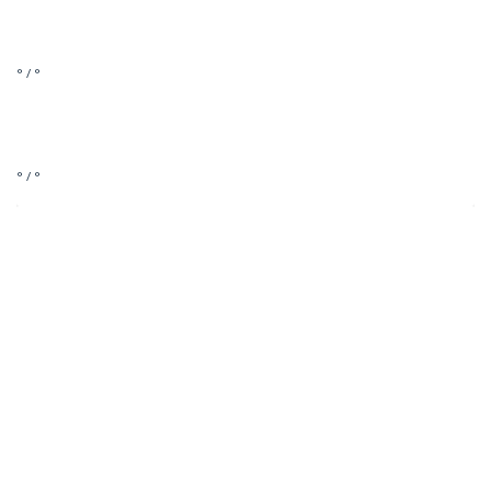
° / °
° / °