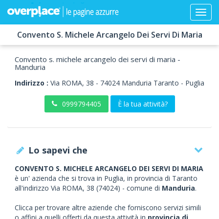
Convento S. Michele Arcangelo Dei Servi Di Maria
Convento s. michele arcangelo dei servi di maria -
Manduria
Indirizzo :
Via ROMA, 38
-
74024
Manduria
Taranto -
Puglia
0999794405
È la tua attività?
Lo sapevi che
CONVENTO S. MICHELE ARCANGELO DEI SERVI DI MARIA
è un' azienda che si trova in Puglia, in provincia di Taranto
all'indirizzo Via ROMA, 38 (74024) - comune di
Manduria
.
Clicca per trovare altre aziende che forniscono servizi simili
o affini a quelli offerti da questa attività in
provincia di