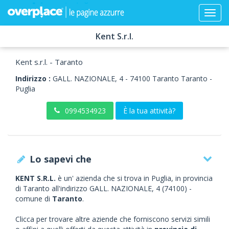
Kent S.r.l.
Kent s.r.l. - Taranto
Indirizzo :
GALL. NAZIONALE, 4
-
74100
Taranto
Taranto -
Puglia
0994534923
È la tua attività?
Lo sapevi che
KENT S.R.L.
è un' azienda che si trova in Puglia, in provincia
di Taranto all'indirizzo GALL. NAZIONALE, 4 (74100) -
comune di
Taranto
.
Clicca per trovare altre aziende che forniscono servizi simili