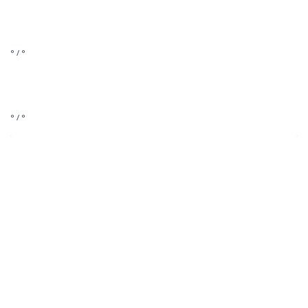
° / °
° / °