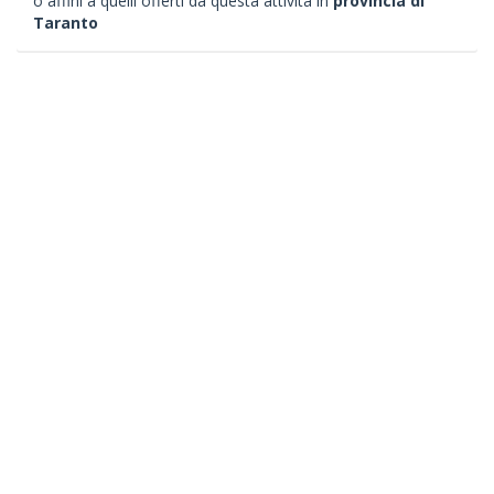
o affini a quelli offerti da questa attività in
provincia di
Taranto