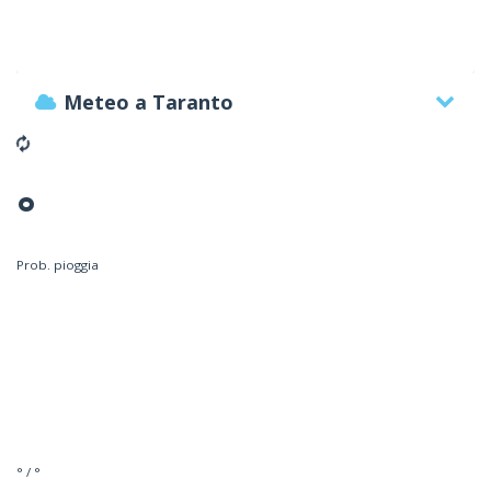
Meteo a Taranto
°
Prob. pioggia
° / °