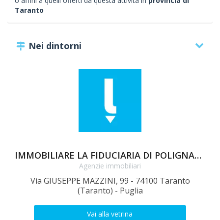
o affini a quelli offerti da questa attività in
provincia di
Taranto
Nei dintorni
IMMOBILIARE LA FIDUCIARIA DI POLIGNANO CARMELA
Agenzie immobiliari
Via GIUSEPPE MAZZINI, 99 - 74100 Taranto
C
(Taranto) - Puglia
Vai alla vetrina