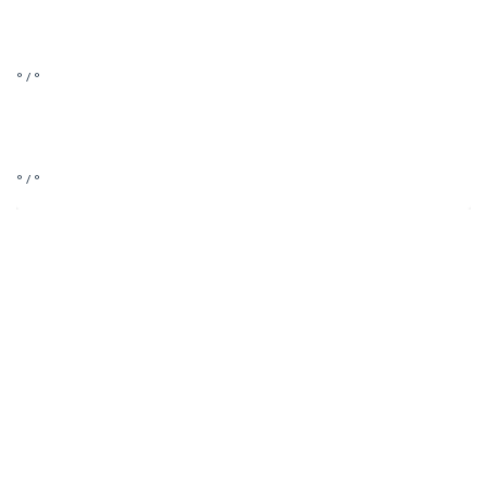
° / °
° / °