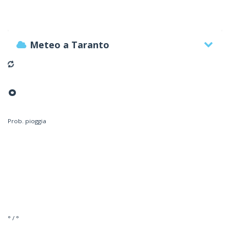
Meteo a Taranto
°
Prob. pioggia
° / °