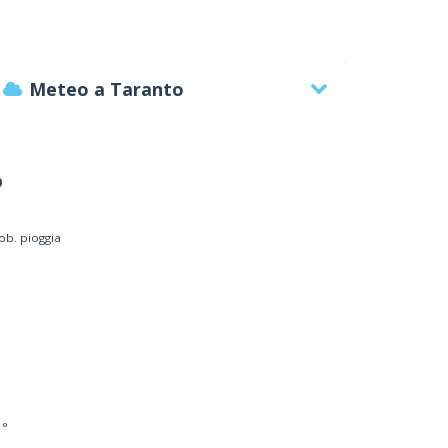
Meteo a Taranto
°
ob. pioggia
HOTEL TRITONE a Taranto
Alberghi
 °
 D'AZEGLIO, 10 - 74100