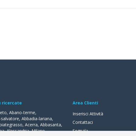
ù ricercate
Area Clienti
reto
,
Abano-terme
,
Inserisci Attività
-salvatore
,
Abbadia-lariana
,
Contattaci
biategrasso
,
Acerra
,
Abbasanta
,
na
,
Alessandria
,
Milano
,
Segnala