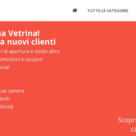
TUTTE LE CATEGORIE
ua Vetrina!
a nuovi clienti
i di apertura e molto altro
promozioni e coupon
ocial
e tue camere
ienti
tività
Scopr
c