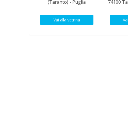
(Taranto) - Puglia
74100 Ta
Vai alla vetrina
Vai