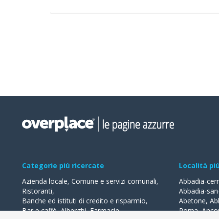
Categorie più ricercate
Località pi
Azienda locale
,
Comune e servizi comunali
,
Abbadia-cer
Ristoranti
,
Abbadia-san
Banche ed istituti di credito e risparmio
,
Abetone
,
Ab
Bar e caffè
,
Alberghi
,
Farmacie
,
Roma
,
Anco