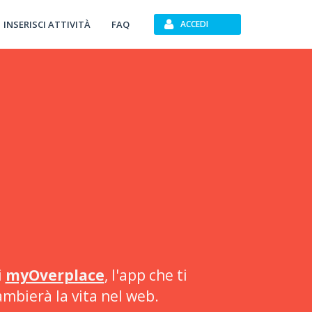
INSERISCI ATTIVITÀ
FAQ
ACCEDI
i
myOverplace
, l'app che ti
ambierà la vita nel web.