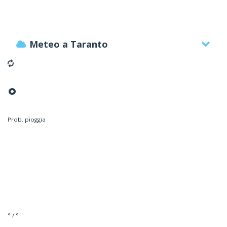
Meteo a Taranto
°
Prob. pioggia
° / °