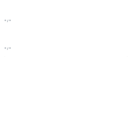
° / °
° / °