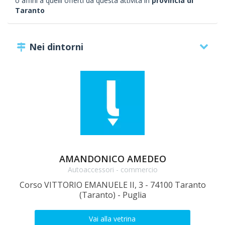
o affini a quelli offerti da questa attività in
provincia di
Taranto
Nei dintorni
AMANDONICO AMEDEO
Autoaccessori - commercio
Corso VITTORIO EMANUELE II, 3 - 74100 Taranto
Co
(Taranto) - Puglia
Vai alla vetrina