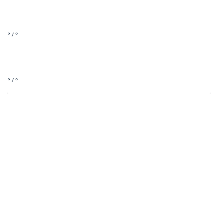
° / °
° / °