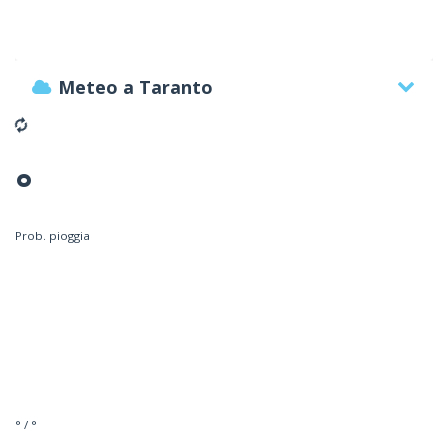
Meteo a Taranto
°
Prob. pioggia
° / °