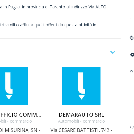
 in Puglia, in provincia di Taranto all'indirizzo Via ALTO
 simili o affini a quelli offerti da questa attività in
Pr
SIAI SRL UFFICIO COMMERCIALE
DEMARAUTO SRL
EURO
bili - commercio
Automobili - commercio
A
° /
DI MISURINA, SN -
Via CESARE BATTISTI, 742 -
Vi