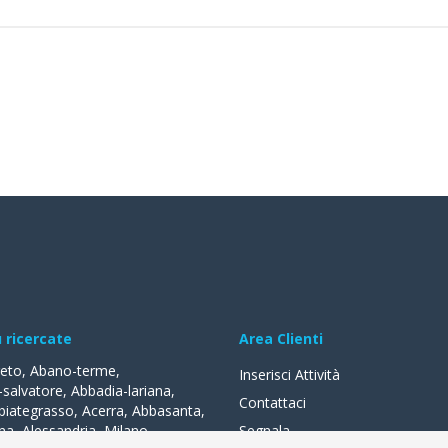
ù ricercate
Area Clienti
reto
,
Abano-terme
,
Inserisci Attività
-salvatore
,
Abbadia-lariana
,
Contattaci
biategrasso
,
Acerra
,
Abbasanta
,
na
,
Alessandria
,
Milano
,
Segnala