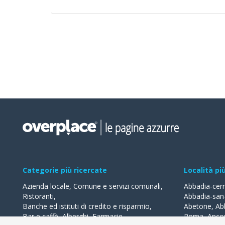
Categorie più ricercate
Località pi
Azienda locale
,
Comune e servizi comunali
,
Abbadia-cer
Ristoranti
,
Abbadia-san
Banche ed istituti di credito e risparmio
,
Abetone
,
Ab
Bar e caffè
,
Alberghi
,
Farmacie
,
Roma
,
Anco