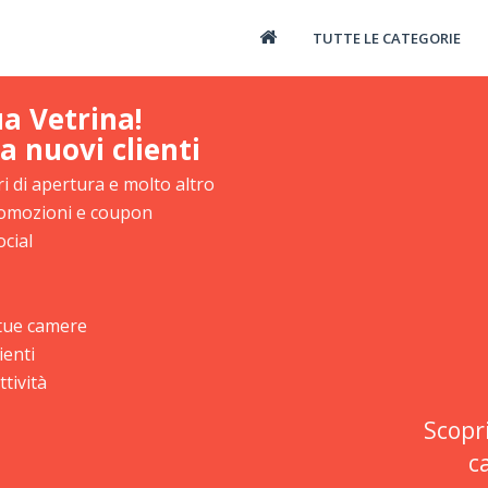
TUTTE LE CATEGORIE
ua Vetrina!
a nuovi clienti
i di apertura e molto altro
promozioni e coupon
ocial
e tue camere
ienti
tività
Scopr
c