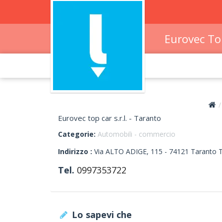
Eurovec Top
Eurovec top car s.r.l. - Taranto
Categorie:
Automobili - commercio
Indirizzo :
Via ALTO ADIGE, 115
-
74121
Taranto
T
Tel.
0997353722
Lo sapevi che