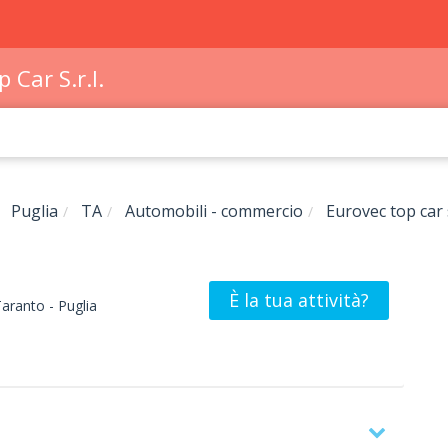
 Car S.r.l.
Puglia
TA
Automobili - commercio
Eurovec top car s.
È la tua attività?
aranto -
Puglia