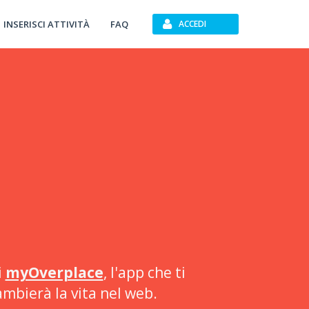
INSERISCI ATTIVITÀ
FAQ
ACCEDI
i
myOverplace
, l'app che ti
ambierà la vita nel web.