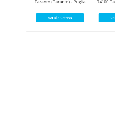
Taranto (Taranto) - Puglia
74100 Ta
Vai alla vetrina
Vai