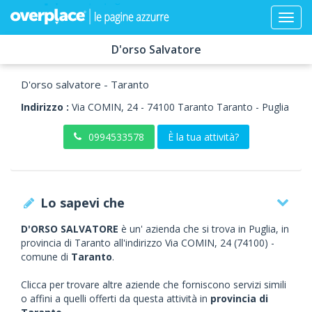
D'orso Salvatore
D'orso salvatore - Taranto
Indirizzo :
Via COMIN, 24
-
74100
Taranto
Taranto -
Puglia
0994533578
È la tua attività?
Lo sapevi che
D'ORSO SALVATORE
è un' azienda che si trova in Puglia, in
provincia di Taranto all'indirizzo Via COMIN, 24 (74100) -
comune di
Taranto
.
Clicca per trovare altre aziende che forniscono servizi simili
o affini a quelli offerti da questa attività in
provincia di