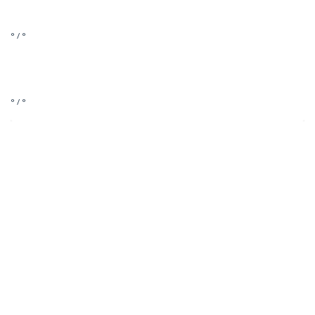
° / °
° / °