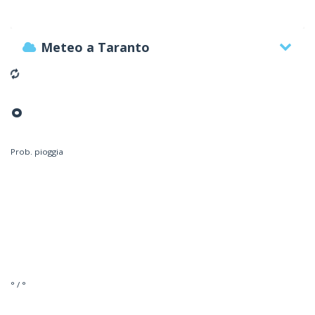
Meteo a Taranto
°
Prob. pioggia
° / °