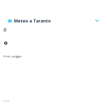
Meteo a Taranto
°
Prob. pioggia
° / °