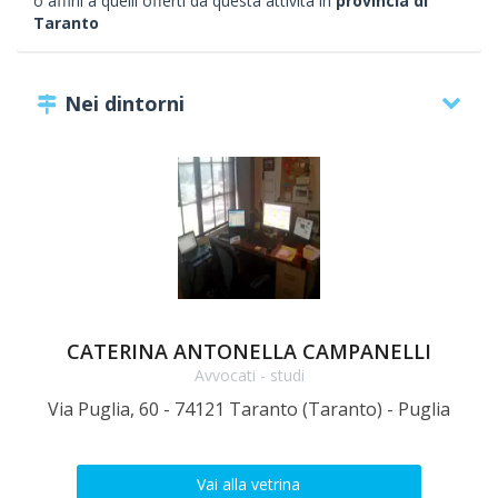
o affini a quelli offerti da questa attività in
provincia di
Taranto
Nei dintorni
CATERINA ANTONELLA CAMPANELLI
Avvocati - studi
Via Puglia, 60 - 74121 Taranto (Taranto) - Puglia
Vi
Vai alla vetrina