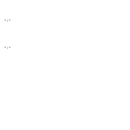
° / °
° / °