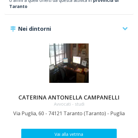
o affini a quelli offerti da questa attività in
provincia di
Taranto
Nei dintorni
CATERINA ANTONELLA CAMPANELLI
Avvocati - studi
Via Puglia, 60 - 74121 Taranto (Taranto) - Puglia
V
Vai alla vetrina