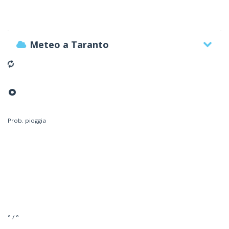
Meteo a Taranto
°
Prob. pioggia
° / °