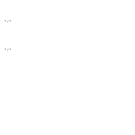
° / °
° / °