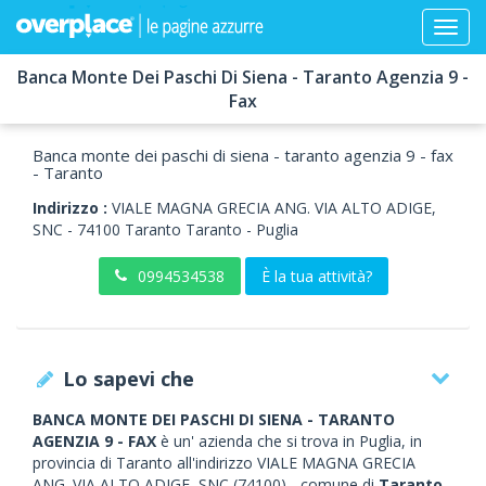
Banca Monte Dei Paschi Di Siena - Taranto Agenzia 9 -
Fax
Banca monte dei paschi di siena - taranto agenzia 9 - fax
- Taranto
Indirizzo :
VIALE MAGNA GRECIA ANG. VIA ALTO ADIGE,
SNC
-
74100
Taranto
Taranto -
Puglia
0994534538
È la tua attività?
Lo sapevi che
BANCA MONTE DEI PASCHI DI SIENA - TARANTO
AGENZIA 9 - FAX
è un' azienda che si trova in Puglia, in
provincia di Taranto all'indirizzo VIALE MAGNA GRECIA
ANG. VIA ALTO ADIGE, SNC (74100) - comune di
Taranto
.