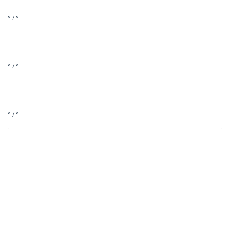
° / °
° / °
° / °