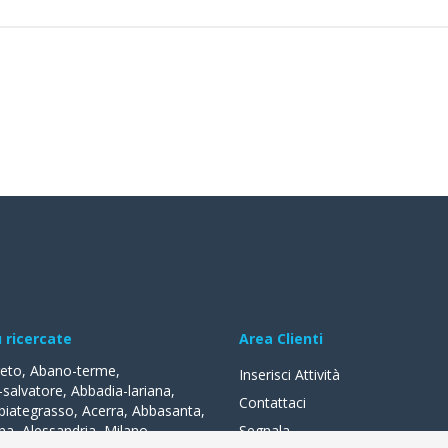
ù ricercate
Area Clienti
reto
,
Abano-terme
,
Inserisci Attività
-salvatore
,
Abbadia-lariana
,
Contattaci
biategrasso
,
Acerra
,
Abbasanta
,
na
,
Alessandria
,
Milano
,
Segnala