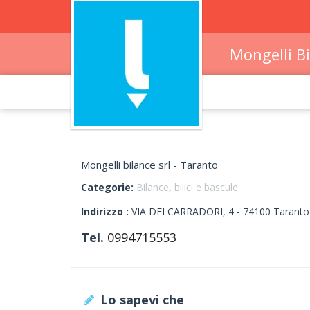
Mongelli Bi
Mongelli bilance srl - Taranto
Categorie:
Bilance
,
bilici e bascule
Indirizzo :
VIA DEI CARRADORI, 4
-
74100
Taranto
Tel.
0994715553
Lo sapevi che