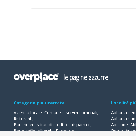
Categorie più ricercate
Località pi
Azienda locale
,
Comune e servizi comunali
,
Abbadia-cer
Ristoranti
,
Abbadia-san
Banche ed istituti di credito e risparmio
,
Abetone
,
Ab
Bar e caffè
,
Alberghi
,
Farmacie
,
Roma
,
Anco