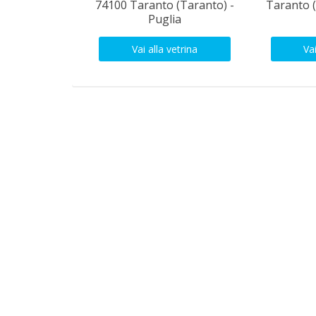
74100 Taranto (Taranto) -
Taranto (
Puglia
Vai alla vetrina
Vai