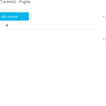
Taranto) - Puglia
 alla vetrina
° /
° /