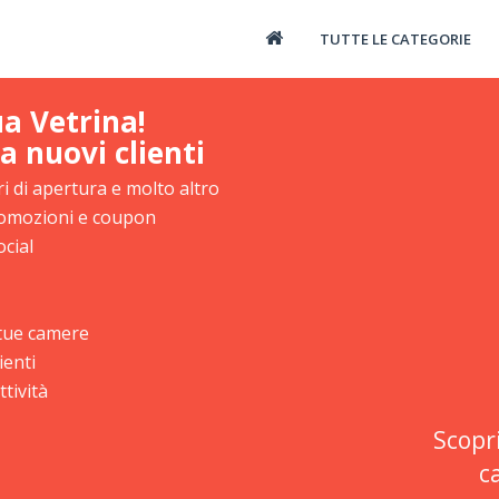
TUTTE LE CATEGORIE
ua Vetrina!
a nuovi clienti
i di apertura e molto altro
promozioni e coupon
ocial
e tue camere
ienti
tività
Scopr
c