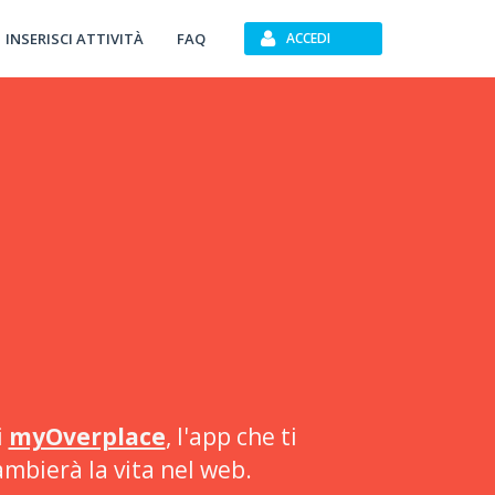
INSERISCI ATTIVITÀ
FAQ
ACCEDI
i
myOverplace
, l'app che ti
ambierà la vita nel web.