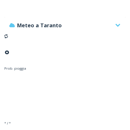
Meteo a Taranto
°
Prob. pioggia
° / °