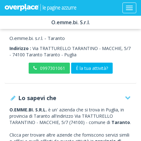
O.emme.bi. S.r.l.
O.emme.bi. s.r.l. - Taranto
Indirizzo :
Via TRATTURELLO TARANTINO - MACCHIE, 5/7
-
74100
Taranto
Taranto -
Puglia
0997301061
È la tua attività?
Lo sapevi che
O.EMME.BI. S.R.L.
è un' azienda che si trova in Puglia, in
provincia di Taranto all'indirizzo Via TRATTURELLO
TARANTINO - MACCHIE, 5/7 (74100) - comune di
Taranto
.
Clicca per trovare altre aziende che forniscono servizi simili