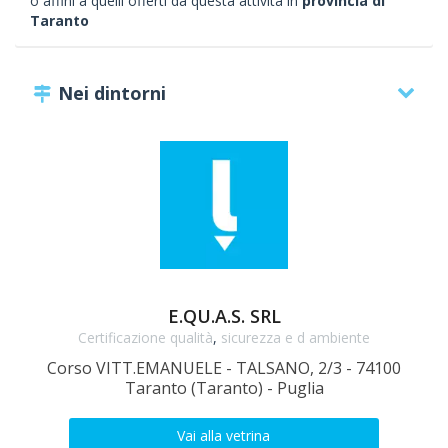
o affini a quelli offerti da questa attività in
provincia di
Taranto
Nei dintorni
E.QU.A.S. SRL
Certificazione qualità
,
sicurezza e d ambiente
Corso VITT.EMANUELE - TALSANO, 2/3 - 74100
Taranto (Taranto) - Puglia
Vai alla vetrina