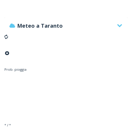
Meteo a Taranto
°
Prob. pioggia
° / °