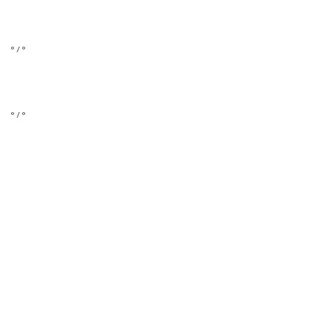
° / °
° / °