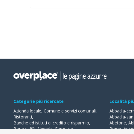
Categorie più ricercate
Località pi
Azienda locale
,
Comune e servizi comunali
,
Abbadia-cer
Ristoranti
,
Abbadia-san
Banche ed istituti di credito e risparmio
,
Abetone
,
Ab
Bar e caffè
,
Alberghi
,
Farmacie
,
Roma
,
Anco