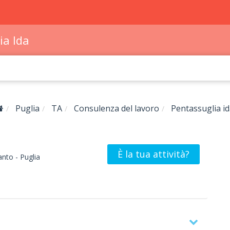
ia Ida
Puglia
TA
Consulenza del lavoro
Pentassuglia i
È la tua attività?
anto -
Puglia