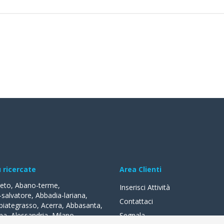
ù ricercate
Area Clienti
reto
,
Abano-terme
,
Inserisci Attività
-salvatore
,
Abbadia-lariana
,
Contattaci
biategrasso
,
Acerra
,
Abbasanta
,
na
,
Alessandria
,
Milano
,
Segnala