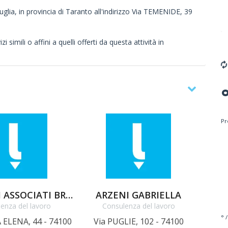
uglia, in provincia di Taranto all'indirizzo Via TEMENIDE, 39
 simili o affini a quelli offerti da questa attività in
Pr
AVVOCATI ASSOCIATI BRUNO E ROBERTO BUONFRATE
ARZENI GABRIELLA
enza del lavoro
Consulenza del lavoro
° /
 ELENA, 44 - 74100
Via PUGLIE, 102 - 74100
Via GI