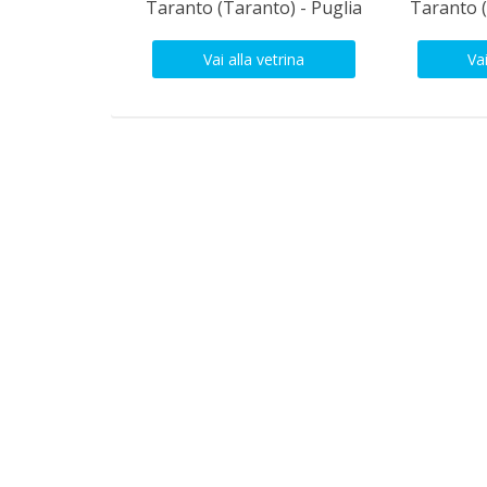
Taranto (Taranto) - Puglia
Taranto (
Vai alla vetrina
Vai