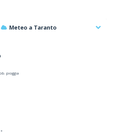
Meteo a Taranto
°
ob. pioggia
RESSA ANGELA
Consulenza del lavoro
 °
OVANNI XXIII, 99 - 74100