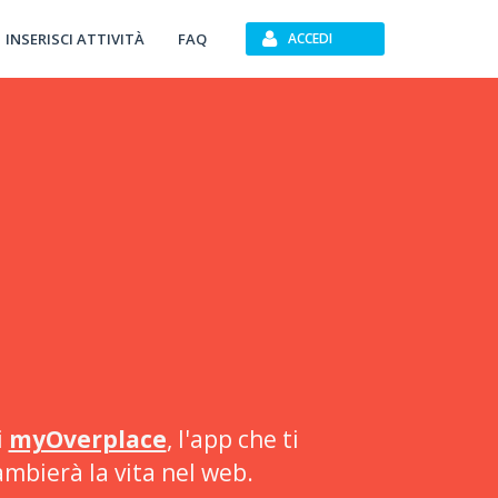
INSERISCI ATTIVITÀ
FAQ
ACCEDI
i
myOverplace
, l'app che ti
ambierà la vita nel web.