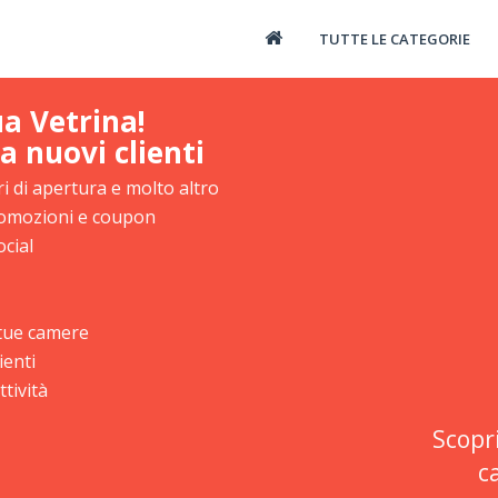
TUTTE LE CATEGORIE
ua Vetrina!
a nuovi clienti
i di apertura e molto altro
promozioni e coupon
ocial
e tue camere
ienti
tività
Scopr
c