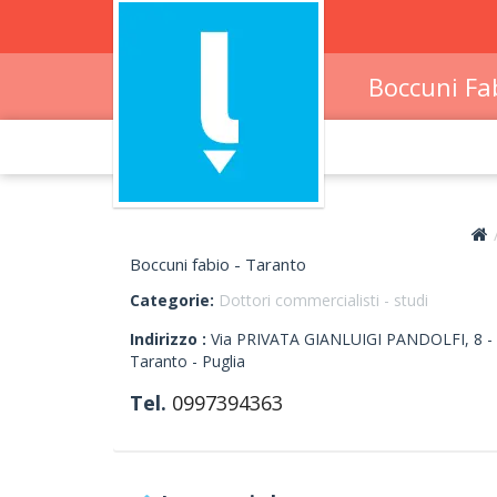
Boccuni Fa
Boccuni fabio - Taranto
Categorie:
Dottori commercialisti - studi
Indirizzo :
Via PRIVATA GIANLUIGI PANDOLFI, 8
-
Taranto -
Puglia
Tel.
0997394363