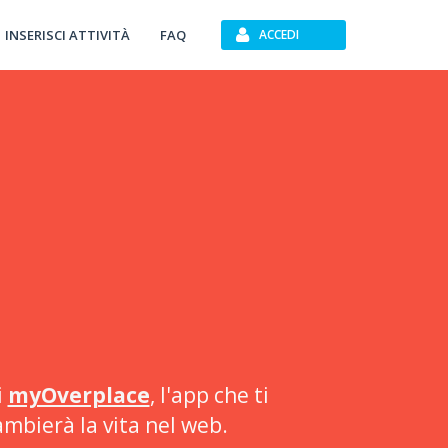
INSERISCI ATTIVITÀ
FAQ
ACCEDI
i
myOverplace
, l'app che ti
ambierà la vita nel web.