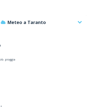
Meteo a Taranto
°
ob. pioggia
FERRANTE PAOLO a Taranto
ori commercialisti - studi
 °