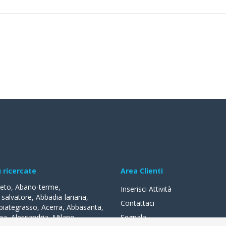
ù ricercate
Area Clienti
reto
,
Abano-terme
,
Inserisci Attività
-salvatore
,
Abbadia-lariana
,
Contattaci
biategrasso
,
Acerra
,
Abbasanta
,
na
,
Alessandria
,
Milano
,
Segnala