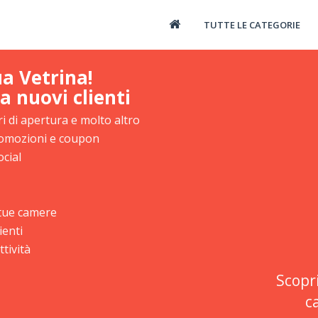
TUTTE LE CATEGORIE
ua Vetrina!
a nuovi clienti
i di apertura e molto altro
promozioni e coupon
ocial
e tue camere
ienti
tività
Scopr
c