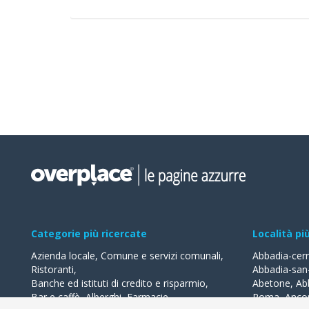
Categorie più ricercate
Località pi
Azienda locale
,
Comune e servizi comunali
,
Abbadia-cer
Ristoranti
,
Abbadia-san
Banche ed istituti di credito e risparmio
,
Abetone
,
Ab
Bar e caffè
,
Alberghi
,
Farmacie
,
Roma
,
Anco