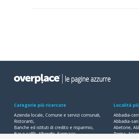
Categorie più ricercate
Località pi
Azienda locale
,
Comune e servizi comunali
,
Abbadia-cer
Ristoranti
,
Abbadia-san
Banche ed istituti di credito e risparmio
,
Abetone
,
Ab
Bar e caffè
,
Alberghi
,
Farmacie
,
Roma
,
Anco