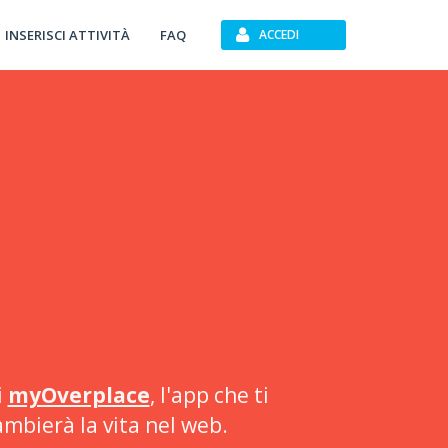
INSERISCI ATTIVITÀ
FAQ
ACCEDI
i
myOverplace
, l'app che ti
ambierà la vita nel web.