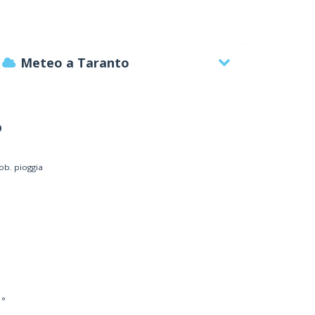
Meteo a Taranto
°
ob. pioggia
PRO.GEST. S.R.L.
Engineering societ
 °
OMA, 6 - 74123 Taranto