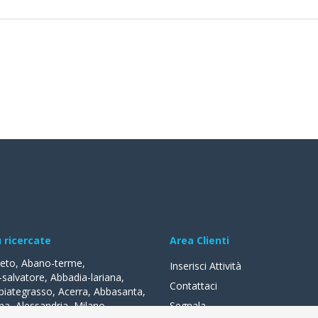
ù ricercate
Area Clienti
reto
,
Abano-terme
,
Inserisci Attività
-salvatore
,
Abbadia-lariana
,
Contattaci
biategrasso
,
Acerra
,
Abbasanta
,
na
,
Alessandria
,
Milano
,
Segnala