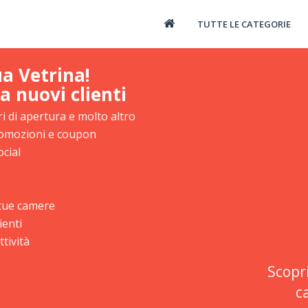
TUTTE LE CATEGORIE
ua Vetrina!
a nuovi clienti
i di apertura e molto altro
promozioni e coupon
ocial
e tue camere
ienti
tività
Scopr
c