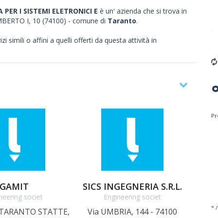
 PER I SISTEMI ELETRONICI E
è un' azienda che si trova in
o UMBERTO I, 10 (74100) - comune di
Taranto
.
 simili o affini a quelli offerti da questa attività in
Pr
GAMIT
SICS INGEGNERIA S.R.L.
neering societ
Engineering societ
° /
 TARANTO STATTE,
Via UMBRIA, 144 - 74100
Via R