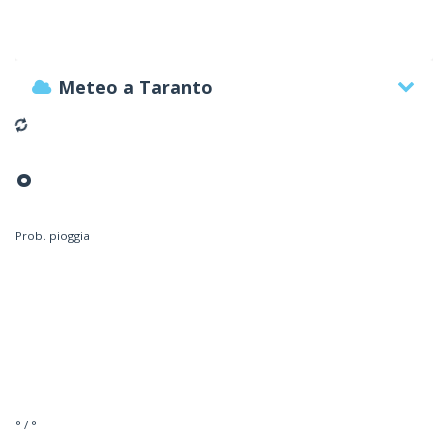
Meteo a Taranto
°
Prob. pioggia
° / °