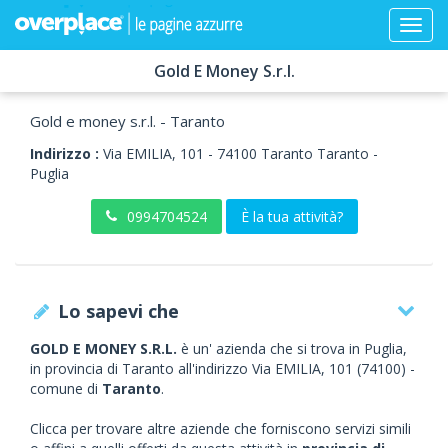
Gold E Money S.r.l.
Gold e money s.r.l. - Taranto
Indirizzo :
Via EMILIA, 101
-
74100
Taranto
Taranto -
Puglia
0994704524
È la tua attività?
Lo sapevi che
GOLD E MONEY S.R.L.
è un' azienda che si trova in Puglia,
in provincia di Taranto all'indirizzo Via EMILIA, 101 (74100) -
comune di
Taranto
.
Clicca per trovare altre aziende che forniscono servizi simili