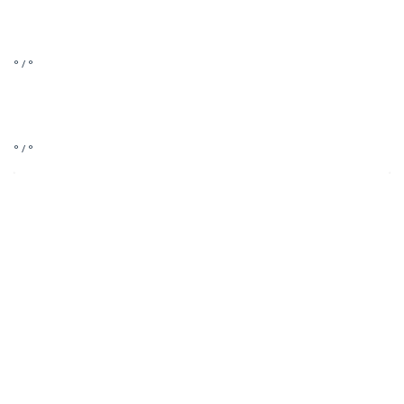
° / °
° / °