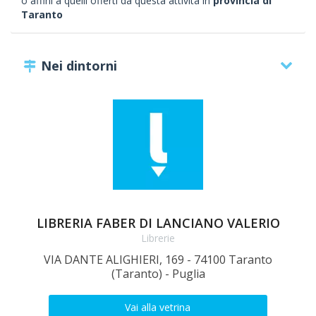
o affini a quelli offerti da questa attività in
provincia di
Taranto
Nei dintorni
LIBRERIA FABER DI LANCIANO VALERIO
Librerie
VIA DANTE ALIGHIERI, 169 - 74100 Taranto
Vi
(Taranto) - Puglia
Vai alla vetrina