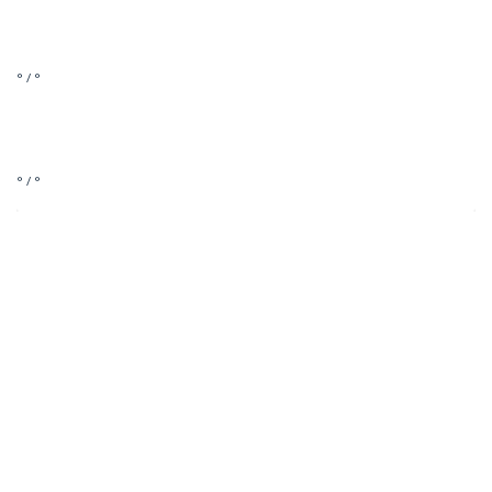
° / °
° / °