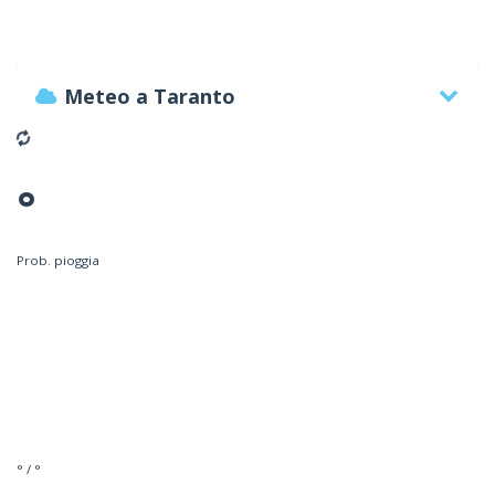
Meteo a Taranto
°
Prob. pioggia
° / °