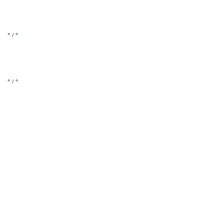
° / °
° / °