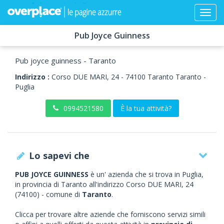
Pub Joyce Guinness
Pub joyce guinness - Taranto
Indirizzo :
Corso DUE MARI, 24
-
74100
Taranto
Taranto -
Puglia
0994521580
È la tua attività?
Lo sapevi che
PUB JOYCE GUINNESS
è un' azienda che si trova in Puglia,
in provincia di Taranto all'indirizzo Corso DUE MARI, 24
(74100) - comune di
Taranto
.
Clicca per trovare altre aziende che forniscono servizi simili