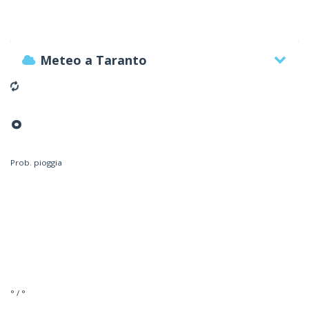
Meteo a Taranto
°
Prob. pioggia
° / °